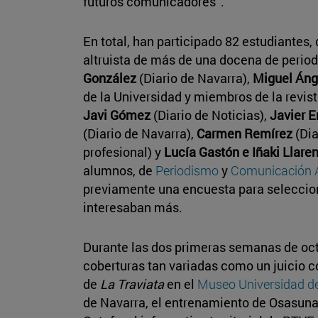
futuros comunicadores”.
En total, han participado 82 estudiantes,
altruista de más de una docena de periodi
González
(Diario de Navarra),
Miguel Ánge
de la Universidad y miembros de la revis
Javi Gómez
(Diario de Noticias),
Javier E
(Diario de Navarra),
Carmen Remírez
(Dia
profesional) y
Lucía Gastón e Iñaki Llare
alumnos, de
Periodismo
y
Comunicación A
previamente una encuesta para seleccion
interesaban más.
Durante las dos primeras semanas de oct
coberturas tan variadas como un juicio c
de
La Traviata
en el
Museo Universidad d
de Navarra, el entrenamiento de Osasuna 