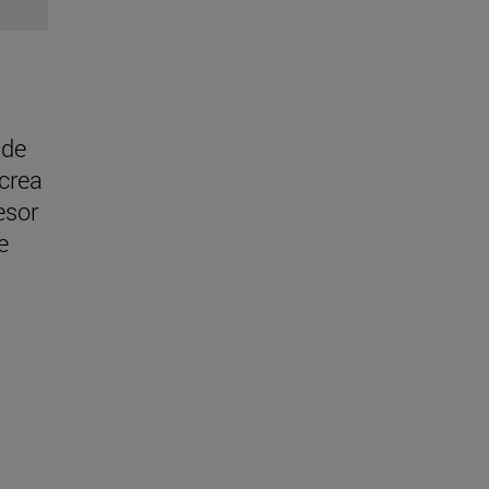
 de
 crea
esor
e