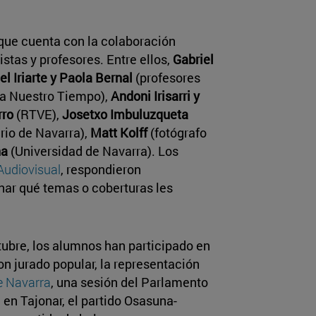
 que cuenta con la colaboración
stas y profesores. Entre ellos,
Gabriel
l Iriarte y Paola Bernal
(profesores
ta Nuestro Tiempo),
Andoni Irisarri y
rro
(RTVE),
Josetxo Imbuluzqueta
rio de Navarra),
Matt Kolff
(fotógrafo
na
(Universidad de Navarra). Los
udiovisual
, respondieron
ar qué temas o coberturas les
ubre, los alumnos han participado en
on jurado popular, la representación
e Navarra
, una sesión del Parlamento
en Tajonar, el partido Osasuna-