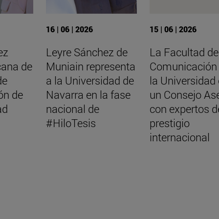
16 | 06 | 2026
15 | 06 | 2026
ez
Leyre Sánchez de
La Facultad de
cana de
Muniain representa
Comunicación
de
a la Universidad de
la Universidad
ón de
Navarra en la fase
un Consejo As
ad
nacional de
con expertos d
#HiloTesis
prestigio
internacional