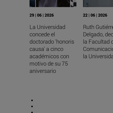
29 | 06 | 2026
22 | 06 | 2026
La Universidad
Ruth Gutiérr
concede el
Delgado, de
doctorado 'honoris
la Facultad 
causa' a cinco
Comunicaci
académicos con
la Universid
motivo de su 75
aniversario