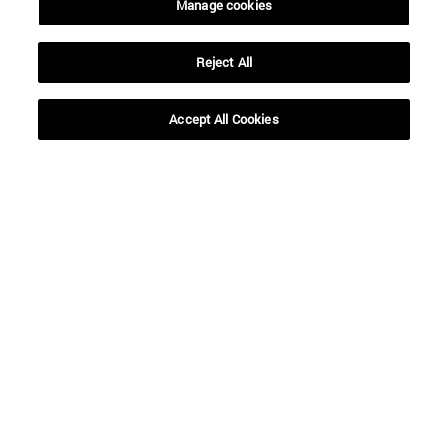
Manage cookies
Reject All
Accesos directos
(abre en nueva ventana)
Biblioteca
(abre en nueva ventana)
Accept All Cookies
Mi correo
(abre en nueva ventana)
Aula virtual ADI
(abre en nueva ventana)
Búsqueda de personas
(abre en nueva ventana)
Trabaja con nosotros
Información
TFNO +34 948 42 56 00
¿QUÉ GRADO TE INTERESA?
¿QUÉ MÁSTER TE INTERESA?
© Universidad de Navarra
Información legal
Accesibilidad
Configuración de cookies