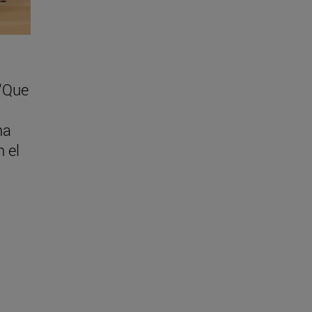
 “Que
na
 el