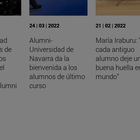
24 | 03 | 2022
21 | 02 | 2022
dad
Alumni-
María Iraburu:
s de
Universidad de
cada antiguo
os
Navarra da la
alumno deje u
el
bienvenida a los
buena huella en
alumnos de último
mundo”
Alumni
curso