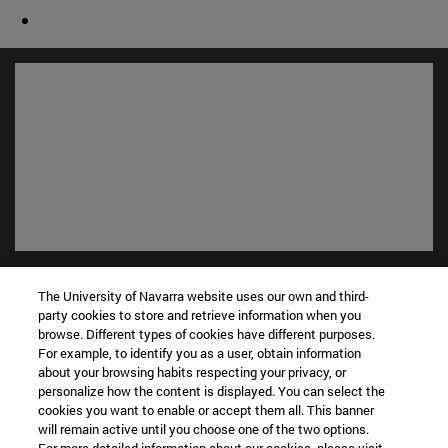
Accesos directos
The University of Navarra website uses our own and third-
(abre en nueva ventana)
Biblioteca
party cookies to store and retrieve information when you
(abre en nueva ventana)
Mi correo
browse. Different types of cookies have different purposes.
(abre en nueva ventana)
Aula virtual ADI
For example, to identify you as a user, obtain information
(abre en nueva ventana)
about your browsing habits respecting your privacy, or
Búsqueda de personas
personalize how the content is displayed. You can select the
(abre en nueva ventana)
Trabaja con nosotros
cookies you want to enable or accept them all. This banner
will remain active until you choose one of the two options.
Información