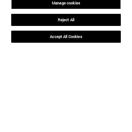
Manage cookies
Reject All
Accept All Cookies
Accesos directos
(abre en nueva ventana)
Biblioteca
(abre en nueva ventana)
Mi correo
(abre en nueva ventana)
Aula virtual ADI
(abre en nueva ventana)
Búsqueda de personas
(abre en nueva ventana)
Trabaja con nosotros
Información
TFNO +34 948 42 56 00
¿QUÉ GRADO TE INTERESA?
¿QUÉ MÁSTER TE INTERESA?
© Universidad de Navarra