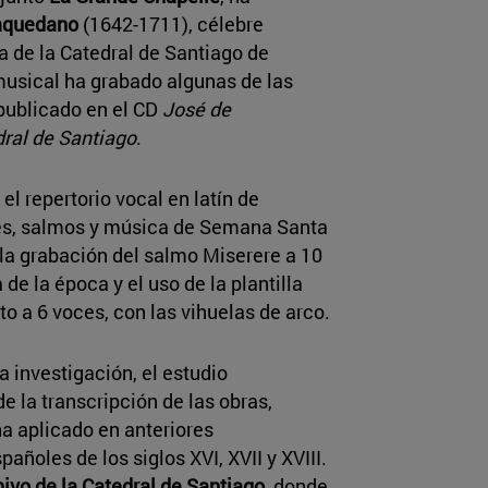
aquedano
(1642-1711), célebre
a de la Catedral de Santiago de
musical ha grabado algunas de las
 publicado en el CD
José de
dral de Santiago
.
el repertorio vocal en latín de
es, salmos y música de Semana Santa
a grabación del salmo Miserere a 10
 de la época y el uso de la plantilla
o a 6 voces, con las vihuelas de arco.
 investigación, el estudio
e la transcripción de las obras,
ha aplicado en anteriores
ñoles de los siglos XVI, XVII y XVIII.
hivo de la Catedral de Santiago
, donde