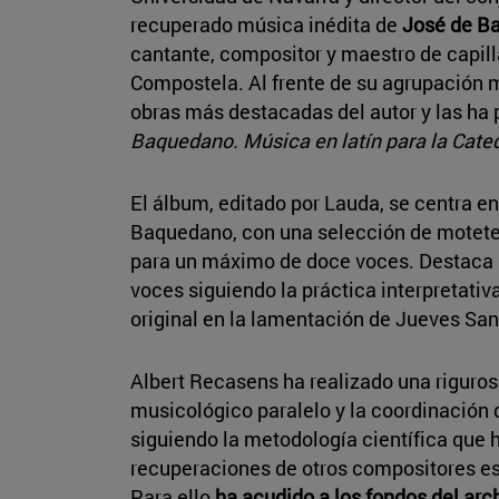
recuperado música inédita de
José de B
cantante, compositor y maestro de capill
Compostela. Al frente de su agrupación 
obras más destacadas del autor y las ha
Baquedano. Música en latín para la Cate
El álbum, editado por Lauda, se centra en 
Baquedano, con una selección de motet
para un máximo de doce voces. Destaca l
voces siguiendo la práctica interpretativa
original en la lamentación de Jueves Sant
Albert Recasens ha realizado una rigurosa
musicológico paralelo y la coordinación d
siguiendo la metodología científica que 
recuperaciones de otros compositores espa
Para ello
ha acudido a los fondos del arc