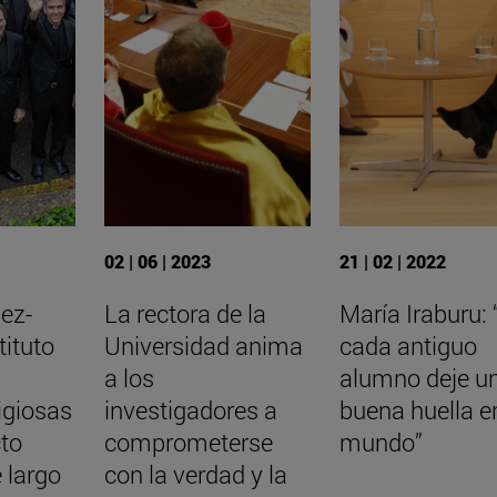
02 | 06 | 2023
21 | 02 | 2022
ez-
La rectora de la
María Iraburu:
tituto
Universidad anima
cada antiguo
a los
alumno deje u
igiosas
investigadores a
buena huella en
cto
comprometerse
mundo”
 largo
con la verdad y la