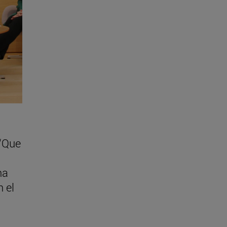
 “Que
na
 el