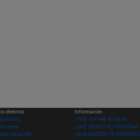
os directos
Información
(abre en nueva ventana)
Biblioteca
TFNO +34 948 42 56 00
(abre en nueva ventana)
Mi correo
¿QUÉ GRADO TE INTERESA?
(abre en nueva ventana)
Aula virtual ADI
¿QUÉ MÁSTER TE INTERESA