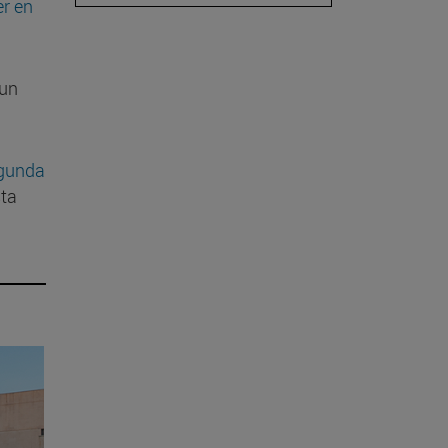
r en
 un
egunda
sta