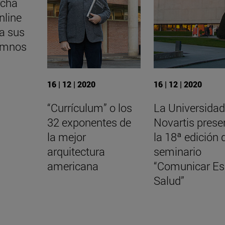
rcha
nline
ra sus
umnos
16 | 12 | 2020
16 | 12 | 2020
“Currículum” o los
La Universidad
32 exponentes de
Novartis prese
la mejor
la 18ª edición 
arquitectura
seminario
americana
“Comunicar Es
Salud”