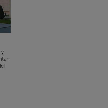
 y
ntan
del