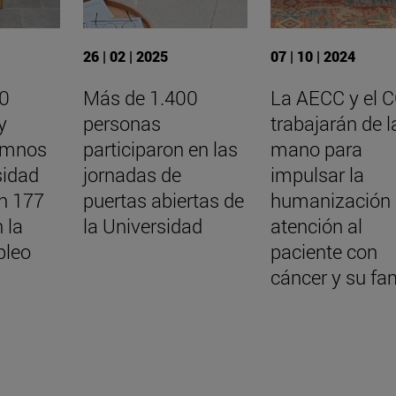
26 | 02 | 2025
07 | 10 | 2024
00
Más de 1.400
La AECC y el 
y
personas
trabajarán de l
umnos
participaron en las
mano para
sidad
jornadas de
impulsar la
n 177
puertas abiertas de
humanización 
 la
la Universidad
atención al
pleo
paciente con
cáncer y su fam