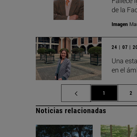
Fallece 
de la Fa
Imagen
Man
24 | 07 | 
Una esta
en el ámb
Página
Pá
1
2
Noticias relacionadas