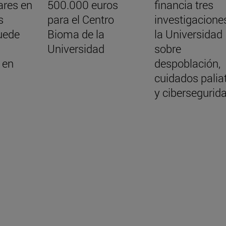
ares en
500.000 euros
financia tres
s
para el Centro
investigacione
uede
Bioma de la
la Universidad
Universidad
sobre
 en
despoblación,
cuidados palia
y cibersegurid