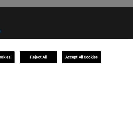
?
ookies
Reject All
Accept All Cookies
kies
Campus Barcelona (IESE)
, 3
Av. Pearson, 21 08034 Barcelona
España
T.
+34 93 253 42 00
Campus Sao Paulo (IESE)
5
Rua Martiniano de Carvalho, 573