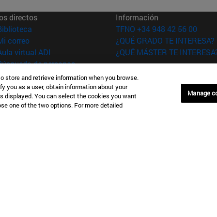
os directos
Información
(abre en nueva ventana)
Biblioteca
TFNO +34 948 42 56 00
(abre en nueva ventana)
Mi correo
¿QUÉ GRADO TE INTERESA?
(abre en nueva ventana)
Aula virtual ADI
¿QUÉ MÁSTER TE INTERESA
(abre en nueva ventana)
Búsqueda de personas
(abre en nueva ventana)
Trabaja con nosotros
to store and retrieve information when you browse.
fy you as a user, obtain information about your
Manage c
versidad de
Información legal
is displayed. You can select the cookies you want
oose one of the two options. For more detailed
rra
Accesibilidad
Configuración de coo
Donostia-San Sebastián
Campus Madrid
anuel Lardizabal 13 20018
Calle Marquesado de Sta. Marta
a-San Sebastián España
28027 Madrid España
43 21 98 77
T.
+34 914 51 43 41
Nueva York (IESE)
Campus Munich (IESE)
7th St 10019-2201 Nueva York
Maria-Theresia-Straße 15 8167