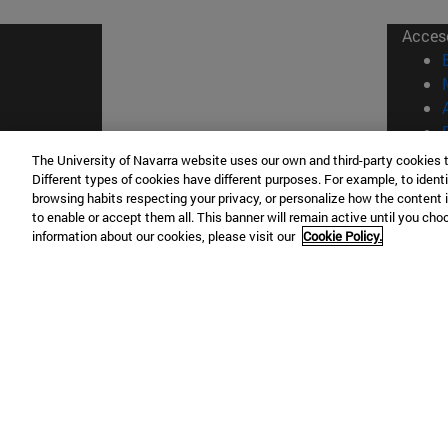
Acces
The University of Navarra website uses our own and third-party cookies 
Different types of cookies have different purposes. For example, to identi
© Uni
browsing habits respecting your privacy, or personalize how the content 
to enable or accept them all. This banner will remain active until you ch
Nava
information about our cookies, please visit our
Cookie Policy.
Campus Pamplona
Campus 
Campus Universitario 31009 Pamplona
Pº de M
España
Donosti
T.
+34 948 42 56 00
info@unav.es
T.
+34 9
Campus Madrid (IESE)
Campus 
Camino del Cerro Águila 3 28023
165 W 5