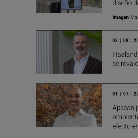
diseño d
Imagen
Man
03 | 08 | 
Haaland,
se reval
31 | 07 | 
Aplican 
ambienta
efecto e