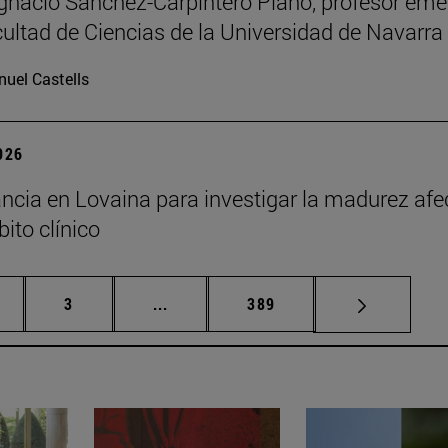
Ignacio Sánchez-Carpintero Plano, profesor emé
cultad de Ciencias de la Universidad de Navarra
uel Castells
2026
ncia en Lovaina para investigar la madurez afe
ito clínico
gina
Página
Páginas intermedias Use TAB para de
Página
3
...
389