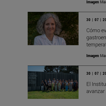
Imagen
Man
30 | 07 | 
Cómo evi
gastroent
tempera
Imagen
Man
30 | 07 | 
El Insti
avanzar 