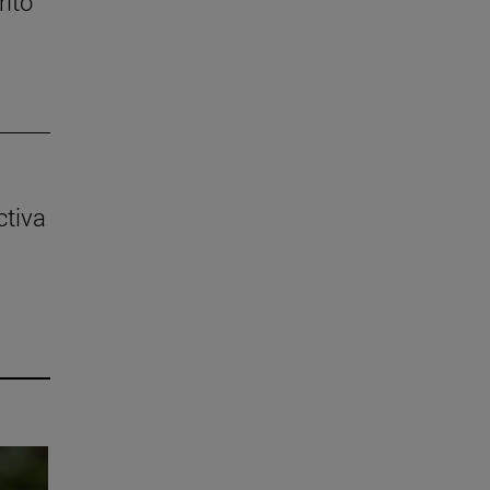
rito
ctiva
splazarse.