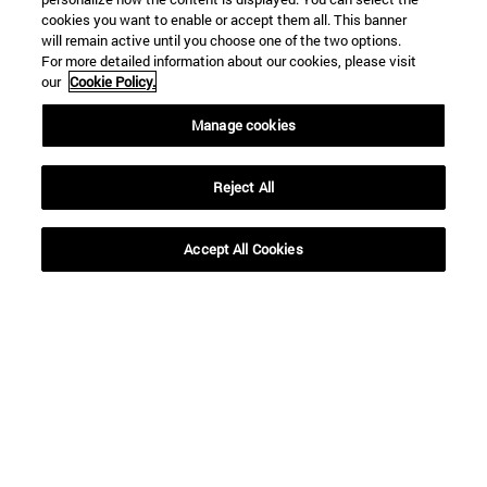
cookies you want to enable or accept them all. This banner
will remain active until you choose one of the two options.
For more detailed information about our cookies, please visit
our
Cookie Policy.
Manage cookies
Reject All
Accept All Cookies
Accesos directos
(abre en nueva ventana)
Biblioteca
(abre en nueva ventana)
Mi correo
(abre en nueva ventana)
Aula virtual ADI
(abre en nueva ventana)
Búsqueda de personas
(abre en nueva ventana)
Trabaja con nosotros