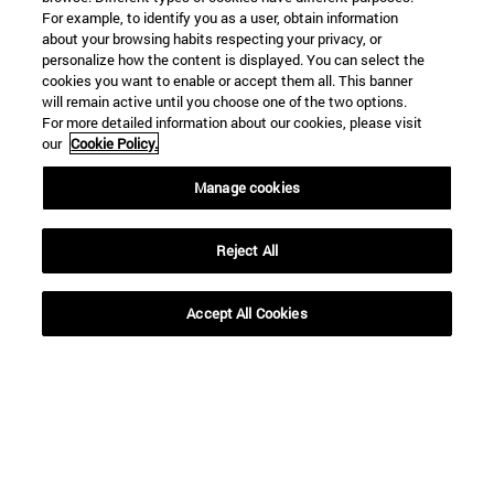
For example, to identify you as a user, obtain information
about your browsing habits respecting your privacy, or
personalize how the content is displayed. You can select the
cookies you want to enable or accept them all. This banner
will remain active until you choose one of the two options.
For more detailed information about our cookies, please visit
our
Cookie Policy.
Manage cookies
Accesos directos
(abre en nueva ventana)
Biblioteca
(abre en nueva ventana)
Mi correo
Reject All
(abre en nueva ventana)
Aula virtual ADI
(abre en nueva ventana)
Búsqueda de personas
Accept All Cookies
(abre en nueva ventana)
Trabaja con nosotros
Información
TFNO +34 948 42 56 00
¿QUÉ GRADO TE INTERESA?
¿QUÉ MÁSTER TE INTERESA?
© Universidad de Navarra