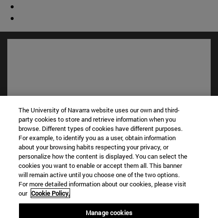
The University of Navarra website uses our own and third-
party cookies to store and retrieve information when you
browse. Different types of cookies have different purposes.
For example, to identify you as a user, obtain information
Accesos directos
about your browsing habits respecting your privacy, or
(abre en nueva ventana)
Biblioteca
personalize how the content is displayed. You can select the
cookies you want to enable or accept them all. This banner
(abre en nueva ventana)
Mi correo
will remain active until you choose one of the two options.
(abre en nueva ventana)
Aula virtual ADI
For more detailed information about our cookies, please visit
(abre en nueva ventana)
Búsqueda de personas
our
Cookie Policy.
(abre en nueva ventana)
Trabaja con nosotros
Manage cookies