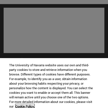
Accesos directos
(abre en nueva ventana)
Biblioteca
The University of Navarra website uses our own and third-
party cookies to store and retrieve information when you
(abre en nueva ventana)
Mi correo
browse. Different types of cookies have different purposes.
(abre en nueva ventana)
Aula virtual ADI
For example, to identify you as a user, obtain information
(abre en nueva ventana)
Búsqueda de personas
about your browsing habits respecting your privacy, or
(abre en nueva ventana)
Trabaja con nosotros
personalize how the content is displayed. You can select the
cookies you want to enable or accept them all. This banner
will remain active until you choose one of the two options.
Información
For more detailed information about our cookies, please visit
TFNO +34 948 42 56 00
our
Cookie Policy.