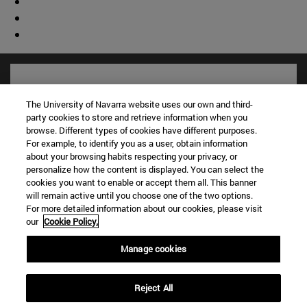
The University of Navarra website uses our own and third-
party cookies to store and retrieve information when you
browse. Different types of cookies have different purposes.
For example, to identify you as a user, obtain information
about your browsing habits respecting your privacy, or
personalize how the content is displayed. You can select the
cookies you want to enable or accept them all. This banner
will remain active until you choose one of the two options.
For more detailed information about our cookies, please visit
Accesos directos
our
Cookie Policy.
(abre en nueva ventana)
Biblioteca
(abre en nueva ventana)
Mi correo
Manage cookies
(abre en nueva ventana)
Aula virtual ADI
(abre en nueva ventana)
Búsqueda de personas
Reject All
(abre en nueva ventana)
Trabaja con nosotros