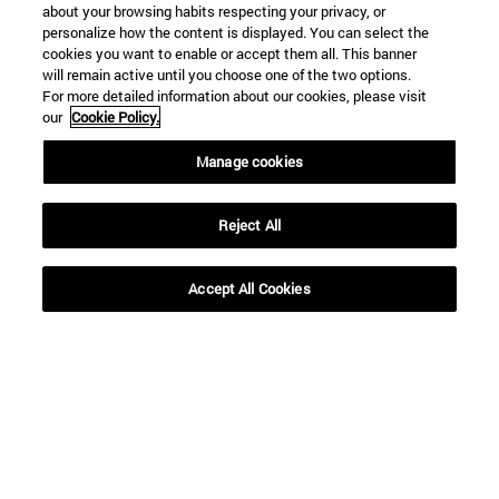
about your browsing habits respecting your privacy, or
personalize how the content is displayed. You can select the
cookies you want to enable or accept them all. This banner
will remain active until you choose one of the two options.
For more detailed information about our cookies, please visit
our
Cookie Policy.
Accesos directos
Manage cookies
(abre en nueva ventana)
Biblioteca
(abre en nueva ventana)
Mi correo
Reject All
(abre en nueva ventana)
Aula virtual ADI
(abre en nueva ventana)
Búsqueda de personas
Accept All Cookies
(abre en nueva ventana)
Trabaja con nosotros
Información
TFNO +34 948 42 56 00
¿QUÉ GRADO TE INTERESA?
¿QUÉ MÁSTER TE INTERESA?
© Universidad de Navarra
Información legal