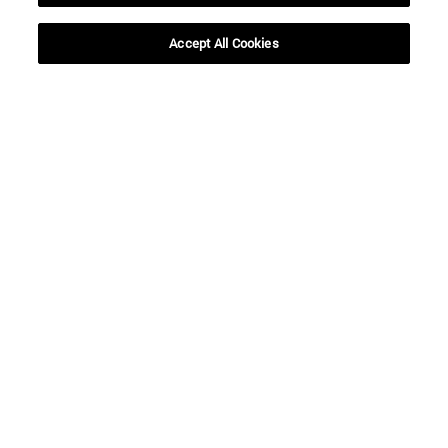
Accept All Cookies
Accesos directos
(abre en nueva ventana)
Biblioteca
(abre en nueva ventana)
Mi correo
(abre en nueva ventana)
Aula virtual ADI
(abre en nueva ventana)
Búsqueda de personas
(abre en nueva ventana)
Trabaja con nosotros