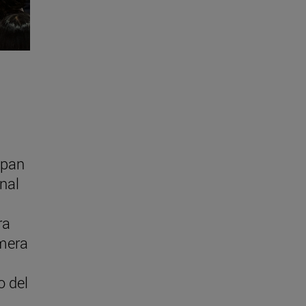
ipan
onal
ra
imera
o del