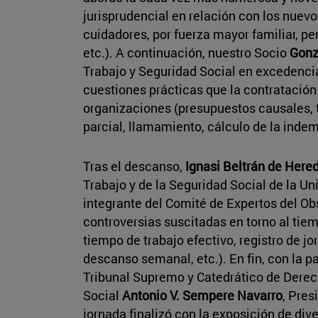
jurisprudencial en relación con los nuev
cuidadores, por fuerza mayor familiar, pe
etc.). A continuación, nuestro Socio
Gonz
Trabajo y Seguridad Social en excedencia,
cuestiones prácticas que la contratación 
organizaciones (presupuestos causales, t
parcial, llamamiento, cálculo de la indem
Tras el descanso,
Ignasi Beltrán de Here
Trabajo y de la Seguridad Social de la Un
integrante del Comité de Expertos del Obs
controversias suscitadas en torno al tie
tiempo de trabajo efectivo, registro de j
descanso semanal, etc.). En fin, con la p
Tribunal Supremo y Catedrático de Derech
Social
Antonio V. Sempere Navarro
, Pres
jornada finalizó con la exposición de div