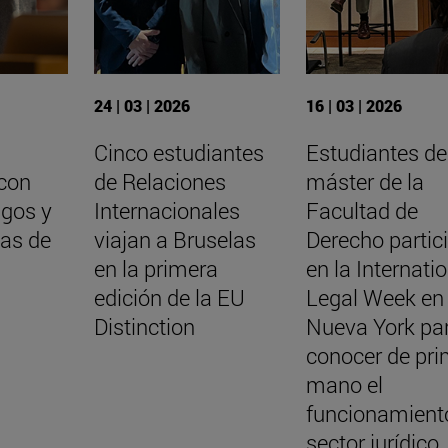
24 | 03 | 2026
16 | 03 | 2026
Cinco estudiantes
Estudiantes de
 con
de Relaciones
máster de la
igos y
Internacionales
Facultad de
as de
viajan a Bruselas
Derecho partic
en la primera
en la Internati
edición de la EU
Legal Week en
Distinction
Nueva York pa
conocer de pr
mano el
funcionamient
sector jurídico