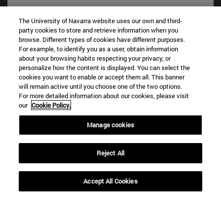
The University of Navarra website uses our own and third-
party cookies to store and retrieve information when you
browse. Different types of cookies have different purposes.
For example, to identify you as a user, obtain information
about your browsing habits respecting your privacy, or
personalize how the content is displayed. You can select the
cookies you want to enable or accept them all. This banner
Accesos directos
will remain active until you choose one of the two options.
(abre en nueva ventana)
For more detailed information about our cookies, please visit
Biblioteca
our
Cookie Policy.
(abre en nueva ventana)
Mi correo
(abre en nueva ventana)
Aula virtual ADI
Manage cookies
(abre en nueva ventana)
Búsqueda de personas
(abre en nueva ventana)
Trabaja con nosotros
Reject All
Información
TFNO +34 948 42 56 00
Accept All Cookies
¿QUÉ GRADO TE INTERESA?
¿QUÉ MÁSTER TE INTERESA?
© Universidad de Navarra