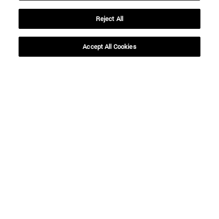
Reject All
Accept All Cookies
Accesos directos
(abre en nueva ventana)
Biblioteca
(abre en nueva ventana)
Mi correo
(abre en nueva ventana)
Aula virtual ADI
(abre en nueva ventana)
Búsqueda de personas
(abre en nueva ventana)
Trabaja con nosotros
Información
TFNO +34 948 42 56 00
¿QUÉ GRADO TE INTERESA?
¿QUÉ MÁSTER TE INTERESA?
© Universidad de Navarra
Información legal