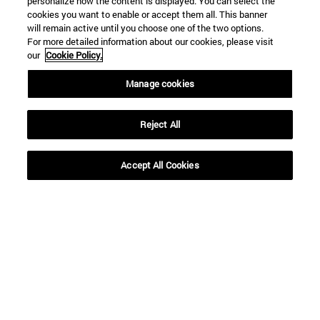
personalize how the content is displayed. You can select the
cookies you want to enable or accept them all. This banner
will remain active until you choose one of the two options.
For more detailed information about our cookies, please visit
our
Cookie Policy.
Accesos directos
Manage cookies
(abre en nueva ventana)
Biblioteca
(abre en nueva ventana)
Mi correo
Reject All
(abre en nueva ventana)
Aula virtual ADI
(abre en nueva ventana)
Búsqueda de personas
(abre en nueva ventana)
Trabaja con nosotros
Accept All Cookies
Información
TFNO +34 948 42 56 00
¿QUÉ GRADO TE INTERESA?
¿QUÉ MÁSTER TE INTERESA?
© Universidad de Navarra
Información legal
Accesibilidad