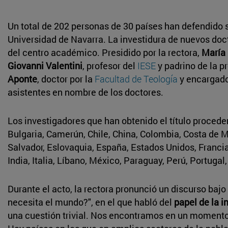
Un total de 202 personas de 30 países han defendido s
Universidad de Navarra. La investidura de nuevos doc
del centro académico. Presidido por la rectora,
María 
Giovanni Valentini
, profesor del
IESE
y padrino de la 
Aponte
, doctor por la
Facultad de Teología
y encargado 
asistentes en nombre de los doctores.
Los investigadores que han obtenido el título procede
Bulgaria, Camerún, Chile, China, Colombia, Costa de Ma
Salvador, Eslovaquia, España, Estados Unidos, Franci
India, Italia, Líbano, México, Paraguay, Perú, Portug
Durante el acto, la rectora pronunció un discurso bajo 
necesita el mundo?", en el que habló del
papel de la i
una cuestión trivial. Nos encontramos en un momento 