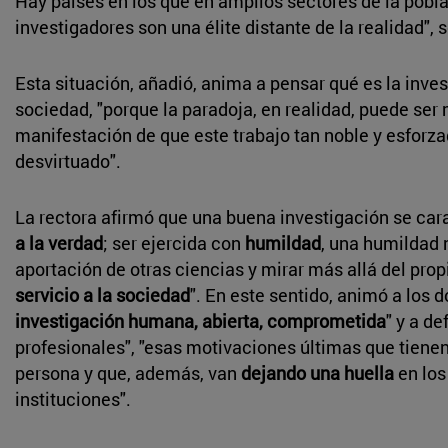
Hay países en los que en amplios sectores de la pobl
investigadores son una élite distante de la realidad", 
Esta situación, añadió, anima a pensar qué es la inves
sociedad, "porque la paradoja, en realidad, puede ser 
manifestación de que este trabajo tan noble y esforza
desvirtuado".
La rectora afirmó que una buena investigación se cara
a la verdad
; ser ejercida con
humildad
, una humildad
aportación de otras ciencias y mirar más allá del prop
servicio a la sociedad
". En este sentido, animó a los 
investigación humana, abierta, comprometida
" y a de
profesionales", "esas motivaciones últimas que tienen
persona y que, además, van
dejando una huella
en los
instituciones".