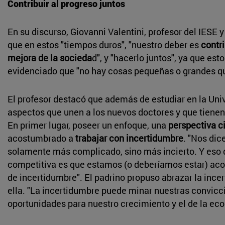
Contribuir al progreso juntos
En su discurso, Giovanni Valentini, profesor del IESE 
que en estos "tiempos duros", "nuestro deber es
contri
mejora de la socieda
d", y "hacerlo juntos", ya que es
evidenciado que "no hay cosas pequeñas o grandes q
El profesor destacó que además de estudiar en la Uni
aspectos que unen a los nuevos doctores y que tienen 
En primer lugar, poseer un enfoque, una
perspectiva ci
acostumbrado a
trabajar con incertidumbre
. "Nos dic
solamente más complicado, sino más incierto. Y eso 
competitiva es que estamos (o deberíamos estar) ac
de incertidumbre". El padrino propuso abrazar la ince
ella. "La incertidumbre puede minar nuestras convicc
oportunidades para nuestro crecimiento y el de la ec