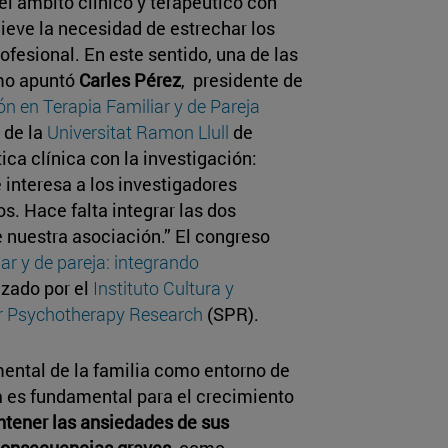
el ámbito clínico y terapéutico con
ieve la necesidad de estrechar los
ofesional. En este sentido, una de las
omo apuntó
Carles Pérez
, presidente de
ón en Terapia Familiar y de Pareja
 de la
Universitat Ramon Llull
de
ica clínica con la investigación:
e interesa a los investigadores
s. Hace falta integrar las dos
de nuestra asociación.” El congreso
ar y de pareja: integrando
nizado por el
Instituto Cultura y
or Psychotherapy Research
(SPR).
mental de la familia como entorno de
ia es fundamental para el crecimiento
ntener las ansiedades de sus
 consecuencias graves
, como