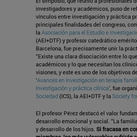
El simposio, que reunió a profesionales d
investigadores y académicos, puso de rel
vínculos entre investigación y práctica pr
principales finalidades del congreso, c
la
Asociación para el Estudio e Investigaci
(AEI+DTF) y profesor catedrático emérito
Barcelona, fue precisamente unir la práct
“Existe una clara disociación entre lo qu
académicos y lo que necesitan los clínico
visiones, y este es uno de los objetivos 
‘
Avances en investigación en terapia famili
investigación y práctica clínica
’, fue orga
Sociedad
(ICS), la AEI+DTF y la
Society f
El profesor Pérez destacó el valor funda
desarrollo emocional y social. “La famil
y desarrollo de los hijos.
Si fracasa en co
miembros, los más vulnerables sufrirán