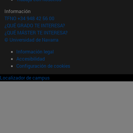
Información
TFNO +34 948 42 56 00
¿QUÉ GRADO TE INTERESA?
¿QUÉ MÁSTER TE INTERESA?
© Universidad de Navarra
Información legal
Accesibilidad
Configuración de cookies
Localizador de campus