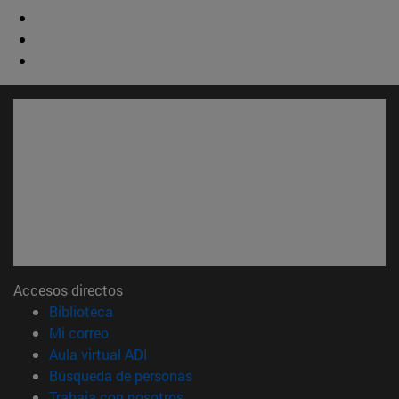
Accesos directos
(abre en nueva ventana)
Biblioteca
(abre en nueva ventana)
Mi correo
(abre en nueva ventana)
Aula virtual ADI
(abre en nueva ventana)
Búsqueda de personas
(abre en nueva ventana)
Trabaja con nosotros