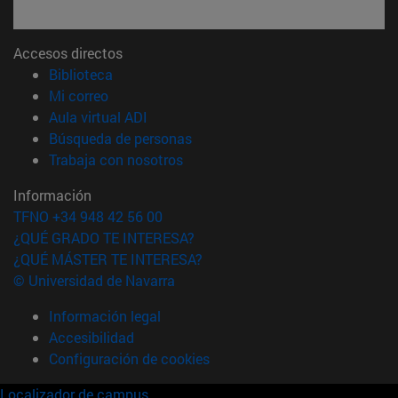
Accesos directos
(abre en nueva ventana)
Biblioteca
(abre en nueva ventana)
Mi correo
(abre en nueva ventana)
Aula virtual ADI
(abre en nueva ventana)
Búsqueda de personas
(abre en nueva ventana)
Trabaja con nosotros
Información
TFNO +34 948 42 56 00
¿QUÉ GRADO TE INTERESA?
¿QUÉ MÁSTER TE INTERESA?
© Universidad de Navarra
Información legal
Accesibilidad
Configuración de cookies
Localizador de campus