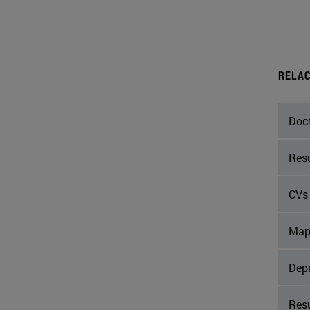
RELAC
Doc
Resu
CVs 
Mapa
Depa
Res