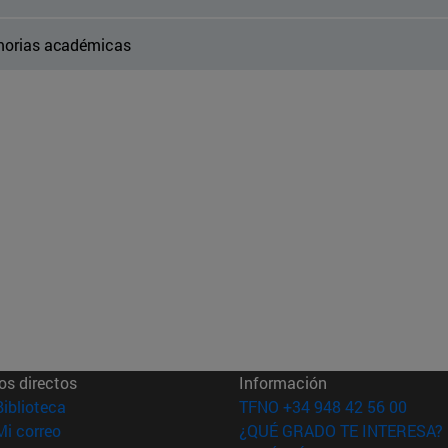
orias académicas
os directos
Información
(abre en nueva ventana)
Biblioteca
TFNO +34 948 42 56 00
(abre en nueva ventana)
Mi correo
¿QUÉ GRADO TE INTERESA?