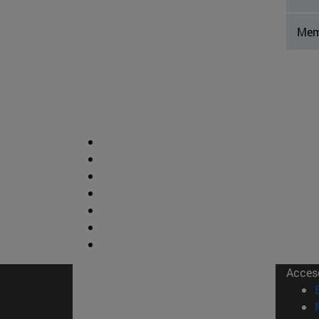
Mem
Acces