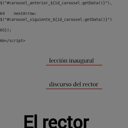
$("#carousel_anterior_${id_carousel.getData()}"), 
64
    nextArrow: 
$("#carousel_siguiente_${id_carousel.getData()}") 
65
}); 
66
</script> 
El rector