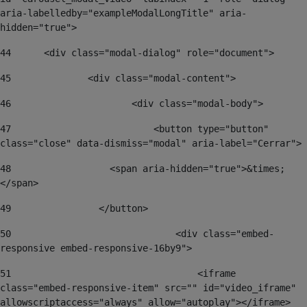
aria-labelledby="exampleModalLongTitle" aria-
hidden="true"> 
44
	<div class="modal-dialog" role="document"> 
45
		<div class="modal-content"> 
46
			<div class="modal-body"> 
47
			    <button type="button" 
class="close" data-dismiss="modal" aria-label="Cerrar"> 
48
                  <span aria-hidden="true">&times;
</span> 
49
                </button> 
50
				<div class="embed-
responsive embed-responsive-16by9"> 
51
				    <iframe 
class="embed-responsive-item" src="" id="video_iframe"  
allowscriptaccess="always" allow="autoplay"></iframe> 