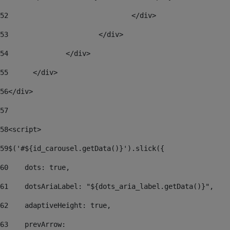
52
				</div> 
53
			</div> 
54
		</div> 
55
	</div> 
56
</div> 
57
58
<script> 
59
$('#${id_carousel.getData()}').slick({ 
60
    dots: true, 
61
    dotsAriaLabel: "${dots_aria_label.getData()}", 
62
    adaptiveHeight: true, 
63
    prevArrow: 