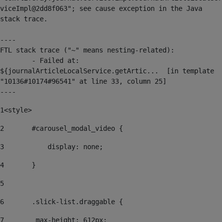
viceImpl@2dd8f063"; see cause exception in the Java 
stack trace.

----

FTL stack trace ("~" means nesting-related):

	- Failed at: 
${journalArticleLocalService.getArtic...  [in template 
"10136#10174#96541" at line 33, column 25]

----
1
<style> 
2
	#carousel_modal_video { 
3
	    display: none; 
4
	} 
5
6
	.slick-list.draggable { 
7
        max-height: 612px;  