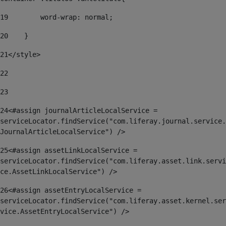
19
        word-wrap: normal; 
20
    } 
21
</style> 
22
23
24
<#assign journalArticleLocalService = 
serviceLocator.findService("com.liferay.journal.service.
JournalArticleLocalService") /> 
25
<#assign assetLinkLocalService = 
serviceLocator.findService("com.liferay.asset.link.servi
ce.AssetLinkLocalService") /> 
26
<#assign assetEntryLocalService = 
serviceLocator.findService("com.liferay.asset.kernel.ser
vice.AssetEntryLocalService") /> 