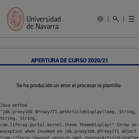
APERTURA DE CURSO 2020/21
Se ha producido un error al procesar la plantilla.
Java method 
"jdk.proxy100.$Proxy771.getArticleDisplay(long, String, 
String, String, 
com.liferay.portal.kernel.theme.ThemeDisplay)" threw an 
exception when invoked on jdk.proxy100.$Proxy771 object 
"com.liferay.journal.service.impl.JournalArticleLocalSer