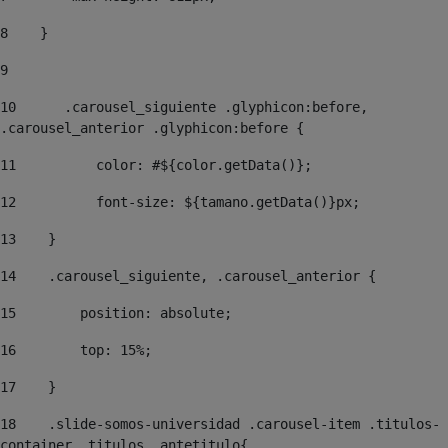
8
    } 
9
10
	.carousel_siguiente .glyphicon:before, 
.carousel_anterior .glyphicon:before { 
11
	    color: #${color.getData()}; 
12
	    font-size: ${tamano.getData()}px; 
13
    } 
14
    .carousel_siguiente, .carousel_anterior { 
15
        position: absolute; 
16
        top: 15%; 
17
    } 
18
    .slide-somos-universidad .carousel-item .titulos-
container .titulos .antetitulo{ 