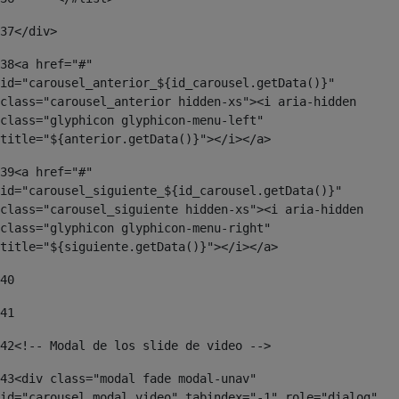
37
</div> 
38
<a href="#" 
id="carousel_anterior_${id_carousel.getData()}" 
class="carousel_anterior hidden-xs"><i aria-hidden 
class="glyphicon glyphicon-menu-left" 
title="${anterior.getData()}"></i></a> 
39
<a href="#" 
id="carousel_siguiente_${id_carousel.getData()}" 
class="carousel_siguiente hidden-xs"><i aria-hidden 
class="glyphicon glyphicon-menu-right" 
title="${siguiente.getData()}"></i></a> 
40
41
42
<!-- Modal de los slide de video --> 
43
<div class="modal fade modal-unav" 
id="carousel_modal_video" tabindex="-1" role="dialog" 