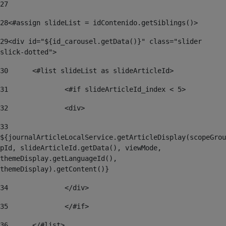
27
28
<#assign slideList = idContenido.getSiblings()> 
29
<div id="${id_carousel.getData()}" class="slider 
slick-dotted"> 
30
	<#list slideList as slideArticleId> 
31
		<#if slideArticleId_index < 5> 
32
    		<div> 
33
${journalArticleLocalService.getArticleDisplay(scopeGrou
pId, slideArticleId.getData(), viewMode, 
themeDisplay.getLanguageId(), 
themeDisplay).getContent()} 
34
    		</div> 
35
		</#if> 
36
	</#list> 