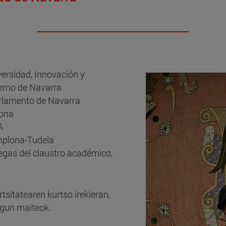
ersidad, Innovación y
ierno de Navarra
arlamento de Navarra
lona
A
mplona-Tudela
egas del claustro académico,
sitatearen kurtso irekieran,
agun maiteok.