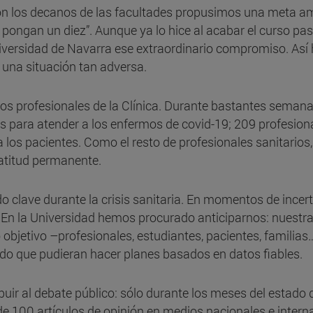
n los decanos de las facultades propusimos una meta ambi
 pongan un diez”. Aunque ya lo hice al acabar el curso pa
niversidad de Navarra ese extraordinario compromiso. Así
 una situación tan adversa.
 los profesionales de la Clínica. Durante bastantes seman
les para atender a los enfermos de covid-19; 209 profesion
los pacientes. Como el resto de profesionales sanitario
atitud permanente.
 clave durante la crisis sanitaria. En momentos de incer
s. En la Universidad hemos procurado anticiparnos: nuestra
objetivo –profesionales, estudiantes, pacientes, familias
modo que pudieran hacer planes basados en datos fiables.
ir al debate público: sólo durante los meses del estado 
e 100 artículos de opinión en medios nacionales e interna