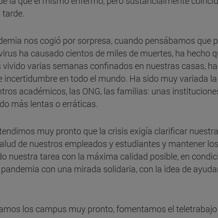
y de la que él mismo enfermó, pero sustancialmente coinc
 tarde.
ndemia nos cogió por sorpresa, cuando pensábamos que p
virus ha causado cientos de miles de muertes, ha hecho qu
 vivido varias semanas confinados en nuestras casas, ha 
incertidumbre en todo el mundo. Ha sido muy variada la 
ntros académicos, las ONG, las familias: unas institucion
ido más lentas o erráticas.
endimos muy pronto que la crisis exigía clarificar nuestra
salud de nuestros empleados y estudiantes y mantener los
o nuestra tarea con la máxima calidad posible, en condic
a pandemia con una mirada solidaria, con la idea de ayud
erramos los campus muy pronto, fomentamos el teletrabaj