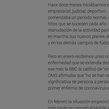
Hace doce meses iniciábamos el 
empresarial, judicial, deportivo… 
comenzaba un periodo normal, co
hitos que se suceden cada año: l
reanudación de la actividad pa
en marcha sus nuevos planes, el
y en los demás campos de fútb
Pero en enero recibimos unas no
enfermedad que se extendía desd
ese mes la BBC la calificó de “vi
OMS afirmaba que “no se han r
significativa de persona a person
primer enfermo de coronavirus 
En febrero la situación empeoró
más tarde se canceló el Mobile 