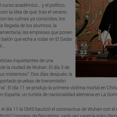
curso académico… y el político,
con la idea de que, tras el verano,
n las rutinas ya conocidas, los
a llegada de los alumnos, la
rlamentaria, las empresas que ponen
 balón que echa a rodar en El Sadar
ol…
ticias inquietantes de una
e la ciudad de Wuhan. El día 3 de
rus misterioso”. Dos días después, la
eportado pruebas de transmisión
a”. El día 11 se produjo la primera víctima mortal en China
en España: un turista de nacionalidad alemana en La Gom
: el día 11 la OMS bautizó el coronavirus de Wuhan con el 
World Congress de Barcelona: cada vez parecía más claro