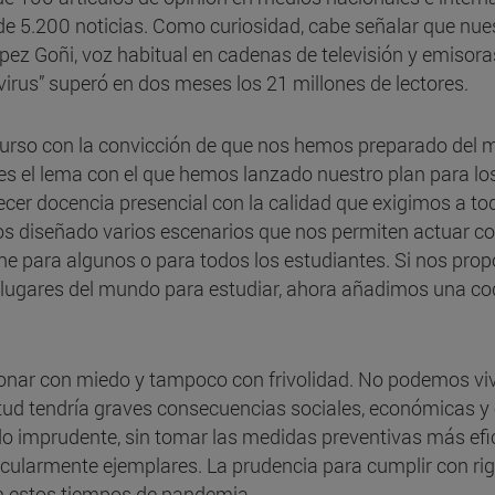
e 5.200 noticias. Como curiosidad, cabe señalar que nuest
ez Goñi, voz habitual en cadenas de televisión y emisoras 
virus” superó en dos meses los 21 millones de lectores.
so con la convicción de que nos hemos preparado del me
e es el lema con el que hemos lanzado nuestro plan para 
er docencia presencial con la calidad que exigimos a to
mos diseñado varios escenarios que nos permiten actuar co
ine para algunos o para todos los estudiantes. Si nos pr
 lugares del mundo para estudiar, ahora añadimos una cod
onar con miedo y tampoco con frivolidad. No podemos viv
itud tendría graves consecuencias sociales, económicas 
mprudente, sin tomar las medidas preventivas más efica
icularmente ejemplares. La prudencia para cumplir con ri
en estos tiempos de pandemia.