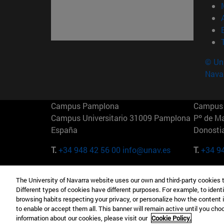
© Uni
Nava
Campus Pamplona
Campus 
Campus Universitario 31009 Pamplona
Pº de M
España
Donosti
T.
+34 948 42 56 00
info@unav.es
T.
+34 9
Campus Madrid (IESE)
Campus 
The University of Navarra website uses our own and third-party cookies 
Camino del Cerro Águila 3 28023
165 W 5
Different types of cookies have different purposes. For example, to identi
Madrid España
EE.UU
browsing habits respecting your privacy, or personalize how the content 
to enable or accept them all. This banner will remain active until you ch
T.
+34 912 11 30 00
T.
+1 64
information about our cookies, please visit our
Cookie Policy.