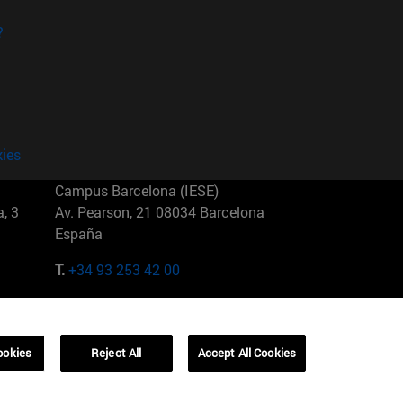
?
kies
Campus Barcelona (IESE)
, 3
Av. Pearson, 21 08034 Barcelona
España
T.
+34 93 253 42 00
Campus Sao Paulo (IESE)
5
Rua Martiniano de Carvalho, 573
01321001 Bela Vista Brasil
ookies
Reject All
Accept All Cookies
T.
+55 11 3177-8300