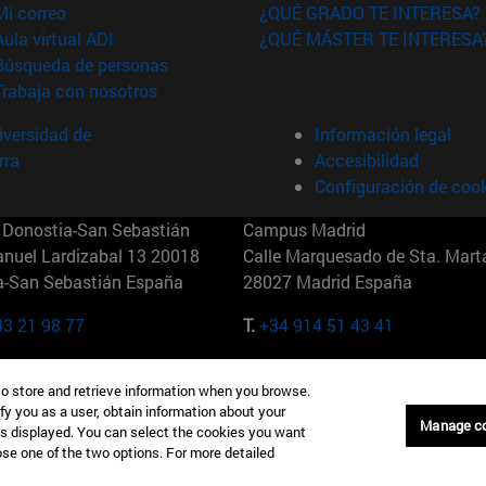
(abre en nueva ventana)
Mi correo
¿QUÉ GRADO TE INTERESA?
(abre en nueva ventana)
Aula virtual ADI
¿QUÉ MÁSTER TE INTERESA
(abre en nueva ventana)
Búsqueda de personas
(abre en nueva ventana)
Trabaja con nosotros
versidad de
Información legal
rra
Accesibilidad
Configuración de coo
Donostia-San Sebastián
Campus Madrid
anuel Lardizabal 13 20018
Calle Marquesado de Sta. Marta
a-San Sebastián España
28027 Madrid España
43 21 98 77
T.
+34 914 51 43 41
Nueva York (IESE)
Campus Munich (IESE)
to store and retrieve information when you browse.
7th St 10019-2201 Nueva York
Maria-Theresia-Straße 15 8167
fy you as a user, obtain information about your
Múnich Alemania
Manage c
is displayed. You can select the cookies you want
oose one of the two options. For more detailed
6 346 8850
T.
+49 89 24209790