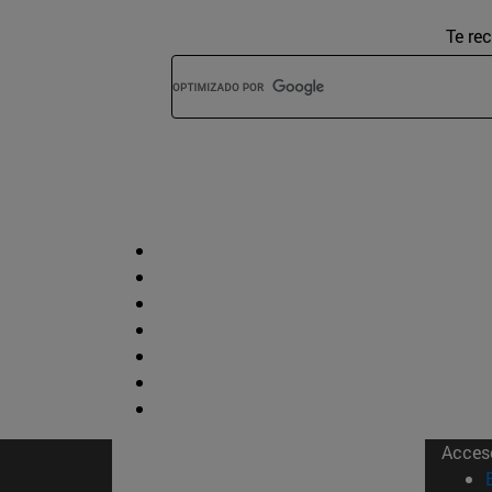
Te re
Acces