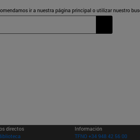
comendamos ir a nuestra página principal o utilizar nuestro bus
os directos
Información
(abre en nueva ventana)
Biblioteca
TFNO +34 948 42 56 00