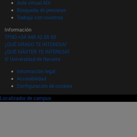
(abre en nueva ventana)
Aula virtual ADI
(abre en nueva ventana)
Búsqueda de personas
(abre en nueva ventana)
Trabaja con nosotros
Información
TFNO +34 948 42 56 00
¿QUÉ GRADO TE INTERESA?
¿QUÉ MÁSTER TE INTERESA?
© Universidad de Navarra
Información legal
Accesibilidad
Configuración de cookies
Localizador de campus