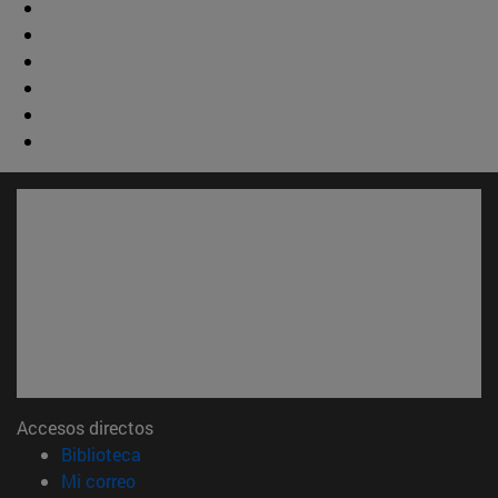
Accesos directos
(abre en nueva ventana)
Biblioteca
(abre en nueva ventana)
Mi correo