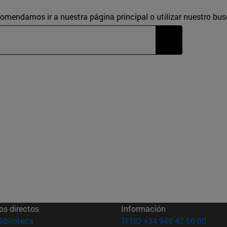
comendamos ir a nuestra página principal o utilizar nuestro bus
os directos
Información
(abre en nueva ventana)
Biblioteca
TFNO +34 948 42 56 00