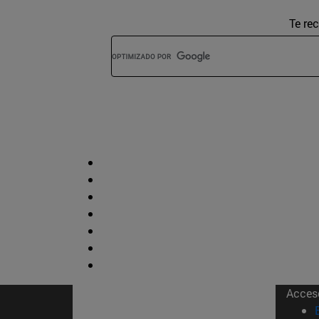
Te re
Acces