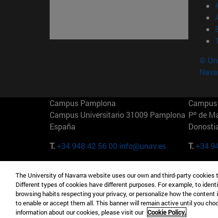
© Uni
Nava
Campus Pamplona
Campus 
Campus Universitario 31009 Pamplona
Pº de M
España
Donosti
T.
+34 948 42 56 00
info@unav.es
T.
+34 9
Campus Madrid (IESE)
Campus 
The University of Navarra website uses our own and third-party cookies 
Camino del Cerro Águila 3 28023
165 W 5
Different types of cookies have different purposes. For example, to identi
Madrid España
EE.UU
browsing habits respecting your privacy, or personalize how the content 
to enable or accept them all. This banner will remain active until you ch
T.
+34 912 11 30 00
T.
+1 64
information about our cookies, please visit our
Cookie Policy.