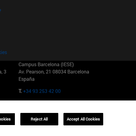
?
kies
Campus Barcelona (IESE)
, 3
Av. Pearson, 21 08034 Barcelona
España
T.
+34 93 253 42 00
Campus Sao Paulo (IESE)
5
Rua Martiniano de Carvalho, 573
01321001 Bela Vista Brasil
ookies
Reject All
Accept All Cookies
T.
+55 11 3177-8300