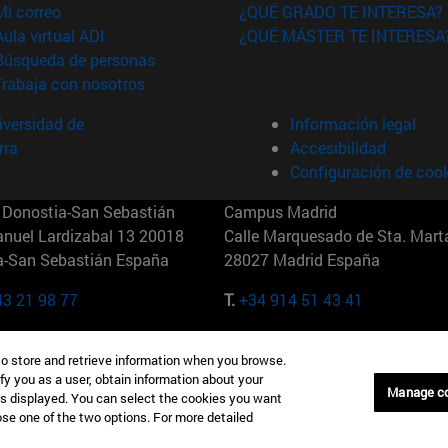
(abre en nueva ventana)
Mi correo
¿QUÉ GRADO TE INTERESA?
(abre en nueva ventana)
Aula virtual ADI
¿QUÉ MÁSTER TE INTERESA
(abre en nueva ventana)
Búsqueda de personas
(abre en nueva ventana)
Trabaja con nosotros
versidad de
Información legal
rra
Accesibilidad
Configuración de coo
Donostia-San Sebastián
Campus Madrid
anuel Lardizabal 13 20018
Calle Marquesado de Sta. Marta
a-San Sebastián España
28027 Madrid España
43 21 98 77
T.
+34 914 51 43 41
Nueva York (IESE)
Campus Munich (IESE)
to store and retrieve information when you browse.
7th St 10019-2201 Nueva York
Maria-Theresia-Straße 15 8167
fy you as a user, obtain information about your
Múnich Alemania
Manage c
is displayed. You can select the cookies you want
oose one of the two options. For more detailed
6 346 8850
T.
+49 89 24209790