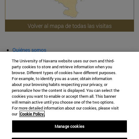
Volver al mapa de todas las visitas
Quiénes somos
Agenda y actividades
The University of Navarra website uses our own and third-
Aula abierta
party cookies to store and retrieve information when you
browse. Different types of cookies have different purposes.
Cátedra de Patrimonio y Arte Navarro
For example, to identify you as a user, obtain information
about your browsing habits respecting your privacy, or
personalize how the content is displayed. You can select the
cookies you want to enable or accept them all. This banner
Facultad de Filosofía y Letras
will remain active until you choose one of the two options.
For more detailed information about our cookies, please visit
Campus Universitario s/n
our
Cookie Policy.
Pamplona
31009
Navarra
Manage cookies
España