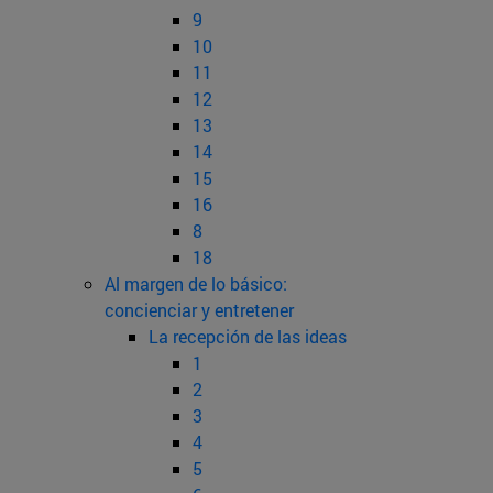
9
10
11
12
13
14
15
16
8
18
Al margen de lo básico:
concienciar y entretener
La recepción de las ideas
1
2
3
4
5