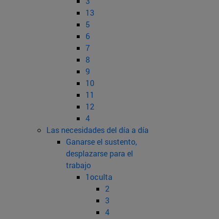
3
13
5
6
7
8
9
10
11
12
4
Las necesidades del día a día
Ganarse el sustento,
desplazarse para el
trabajo
1oculta
2
3
4