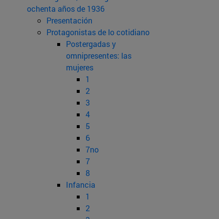
ochenta años de 1936
Presentación
Protagonistas de lo cotidiano
Postergadas y
omnipresentes: las
mujeres
1
2
3
4
5
6
7no
7
8
Infancia
1
2