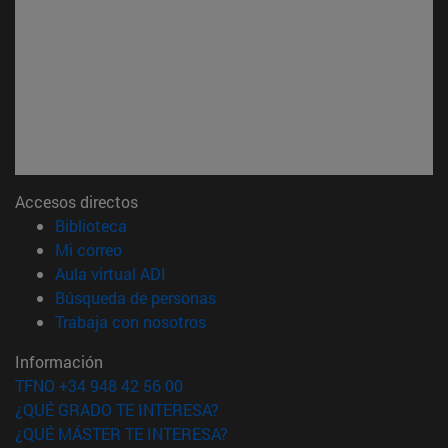
Accesos directos
(abre en nueva ventana)
Biblioteca
(abre en nueva ventana)
Mi correo
(abre en nueva ventana)
Aula virtual ADI
(abre en nueva ventana)
Búsqueda de personas
(abre en nueva ventana)
Trabaja con nosotros
Información
TFNO +34 948 42 56 00
¿QUÉ GRADO TE INTERESA?
¿QUÉ MÁSTER TE INTERESA?