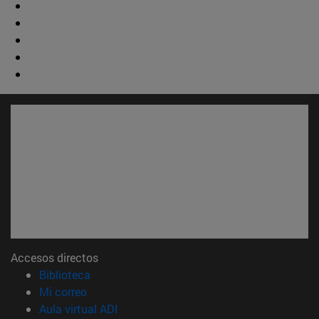
Accesos directos
(abre en nueva ventana)
Biblioteca
(abre en nueva ventana)
Mi correo
(abre en nueva ventana)
Aula virtual ADI