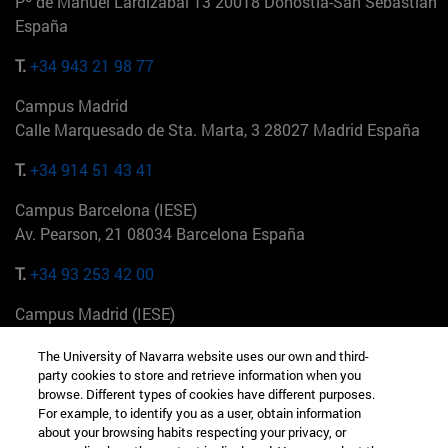
Pº de Manuel Lardizabal 13 20018 Donostia-San Sebastián
España
T.
+34 943 21 98 77
Campus Madrid
Calle Marquesado de Sta. Marta, 3 28027 Madrid España
T.
+34 914 51 43 41
Campus Barcelona (IESE)
Av. Pearson, 21 08034 Barcelona España
T.
+34 93 253 42 00
Campus Madrid (IESE)
Camino del Cerro Águila 3 28023 Madrid España
The University of Navarra website uses our own and third-
party cookies to store and retrieve information when you
T.
+34 912 11 30 00
browse. Different types of cookies have different purposes.
For example, to identify you as a user, obtain information
Campus Nueva York (IESE)
about your browsing habits respecting your privacy, or
165 W 57th St 10019-2201 Nueva York EE.UU