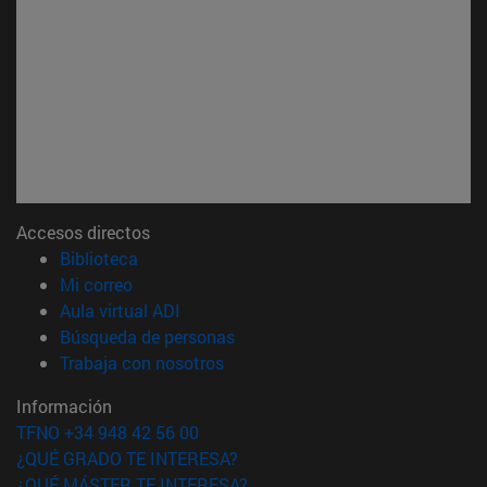
Accesos directos
(abre en nueva ventana)
Biblioteca
(abre en nueva ventana)
Mi correo
(abre en nueva ventana)
Aula virtual ADI
(abre en nueva ventana)
Búsqueda de personas
(abre en nueva ventana)
Trabaja con nosotros
Información
TFNO +34 948 42 56 00
¿QUÉ GRADO TE INTERESA?
¿QUÉ MÁSTER TE INTERESA?