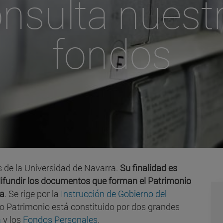
nsulta nuest
fondos
os de la Universidad de Navarra.
Su finalidad es
y difundir los documentos que forman el Patrimonio
ra
. Se rige por la
Instrucción de Gobierno del
 Patrimonio está constituido por dos grandes
a
y los
Fondos Personales
.