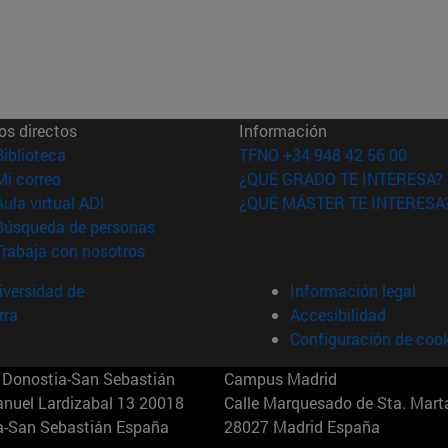
os directos
Información
(abre en nueva ventana)
Biblioteca
TFNO +34 948 42 56 00
(abre en nueva ventana)
Mi correo
¿QUÉ GRADO TE INTERESA?
(abre en nueva ventana)
Aula virtual ADI
¿QUÉ MÁSTER TE INTERESA
(abre en nueva ventana)
Búsqueda de personas
(abre en nueva ventana)
Trabaja con nosotros
versidad de
Información legal
rra
Accesibilidad
Configuración de coo
Donostia-San Sebastián
Campus Madrid
anuel Lardizabal 13 20018
Calle Marquesado de Sta. Marta
a-San Sebastián España
28027 Madrid España