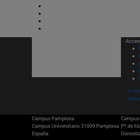
Acces
© Uni
Nava
Campus Pamplona
Campus 
Campus Universitario 31009 Pamplona
Pº de M
España
Donosti