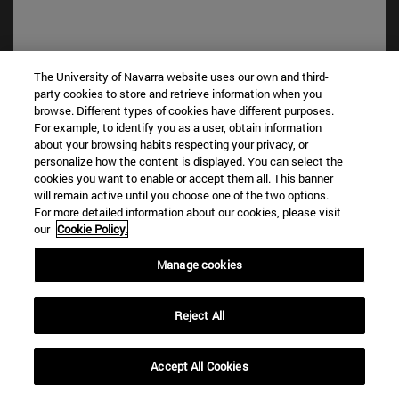
The University of Navarra website uses our own and third-
Accesos directos
party cookies to store and retrieve information when you
(abre en nueva ventana)
Biblioteca
browse. Different types of cookies have different purposes.
(abre en nueva ventana)
For example, to identify you as a user, obtain information
Mi correo
about your browsing habits respecting your privacy, or
(abre en nueva ventana)
Aula virtual ADI
personalize how the content is displayed. You can select the
(abre en nueva ventana)
Búsqueda de personas
cookies you want to enable or accept them all. This banner
(abre en nueva ventana)
Trabaja con nosotros
will remain active until you choose one of the two options.
For more detailed information about our cookies, please visit
Información
our
Cookie Policy.
TFNO +34 948 42 56 00
Manage cookies
¿QUÉ GRADO TE INTERESA?
¿QUÉ MÁSTER TE INTERESA?
© Universidad de Navarra
Reject All
Información legal
Accept All Cookies
Accesibilidad
Configuración de cookies