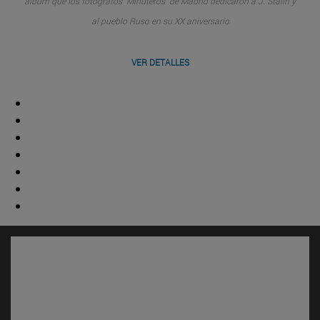
álbum que los fotógrafos "Minuteros" de Madrid dedicaron a J. Stalin y
al pueblo Ruso en su XX aniversario
VER DETALLES