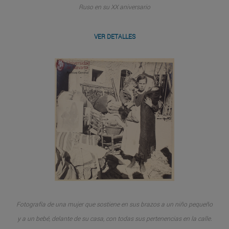
Ruso en su XX aniversario
VER DETALLES
Fotografía de una mujer que sostiene en sus brazos a un niño pequeño
y a un bebé, delante de su casa, con todas sus pertenencias en la calle.