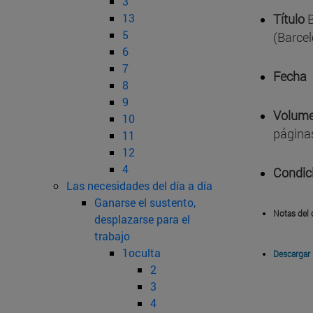
3
13
Título
B
5
(Barce
6
7
Fecha
8
9
Volume
10
página
11
12
4
Condic
Las necesidades del día a día
Ganarse el sustento,
Notas del 
desplazarse para el
trabajo
1oculta
Descargar
2
3
4