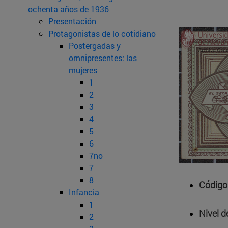
ochenta años de 1936
Presentación
Protagonistas de lo cotidiano
Postergadas y
omnipresentes: las
mujeres
1
2
3
4
5
6
7no
7
8
Código 
Infancia
1
Nivel d
2