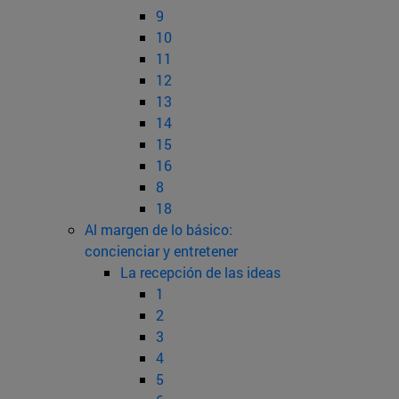
9
10
11
12
13
14
15
16
8
18
Al margen de lo básico:
concienciar y entretener
La recepción de las ideas
1
2
3
4
5