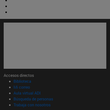
Accesos directos
(abre en nueva ventana)
Biblioteca
(abre en nueva ventana)
Mi correo
(abre en nueva ventana)
Aula virtual ADI
(abre en nueva ventana)
Búsqueda de personas
(abre en nueva ventana)
Trabaja con nosotros