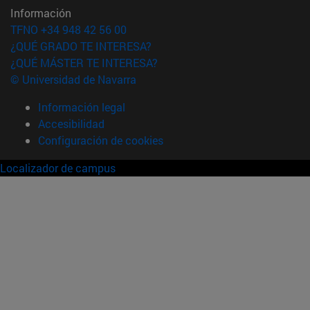
Información
TFNO +34 948 42 56 00
¿QUÉ GRADO TE INTERESA?
¿QUÉ MÁSTER TE INTERESA?
© Universidad de Navarra
Información legal
Accesibilidad
Configuración de cookies
Localizador de campus