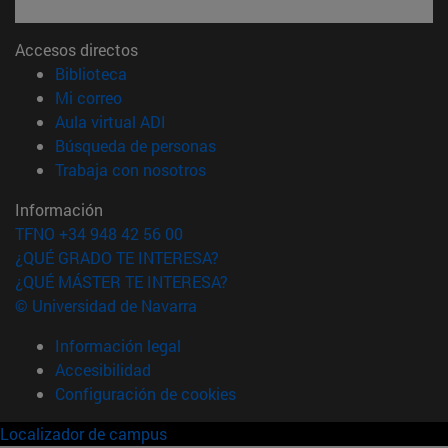
Accesos directos
(abre en nueva ventana)
Biblioteca
(abre en nueva ventana)
Mi correo
(abre en nueva ventana)
Aula virtual ADI
(abre en nueva ventana)
Búsqueda de personas
(abre en nueva ventana)
Trabaja con nosotros
Información
TFNO +34 948 42 56 00
¿QUÉ GRADO TE INTERESA?
¿QUÉ MÁSTER TE INTERESA?
© Universidad de Navarra
Información legal
Accesibilidad
Configuración de cookies
Localizador de campus