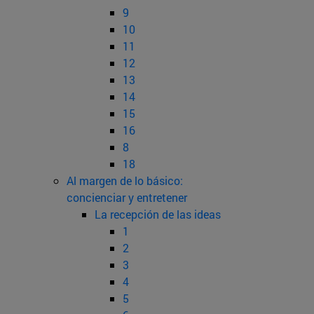
9
10
11
12
13
14
15
16
8
18
Al margen de lo básico:
concienciar y entretener
La recepción de las ideas
1
2
3
4
5