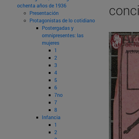
conci
ochenta años de 1936
Presentación
Protagonistas de lo cotidiano
Postergadas y
omnipresentes: las
mujeres
1
2
3
4
5
6
7no
7
8
Infancia
1
2