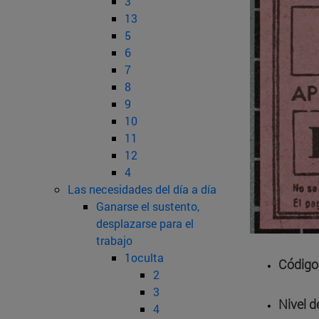
3
13
5
6
7
8
9
10
11
12
4
Las necesidades del día a día
Ganarse el sustento,
desplazarse para el
trabajo
1oculta
Código 
2
3
Nivel d
4