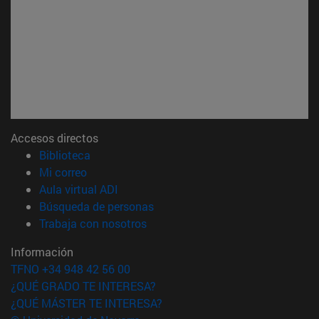
Accesos directos
(abre en nueva ventana)
Biblioteca
(abre en nueva ventana)
Mi correo
(abre en nueva ventana)
Aula virtual ADI
(abre en nueva ventana)
Búsqueda de personas
(abre en nueva ventana)
Trabaja con nosotros
Información
TFNO +34 948 42 56 00
¿QUÉ GRADO TE INTERESA?
¿QUÉ MÁSTER TE INTERESA?