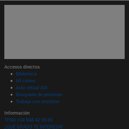
Accesos directos
(abre en nueva ventana)
Biblioteca
(abre en nueva ventana)
Mi correo
(abre en nueva ventana)
Aula virtual ADI
(abre en nueva ventana)
Búsqueda de personas
(abre en nueva ventana)
Trabaja con nosotros
Información
TFNO +34 948 42 56 00
¿QUÉ GRADO TE INTERESA?