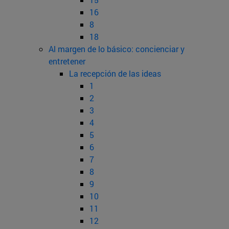
16
8
18
Al margen de lo básico: concienciar y
entretener
La recepción de las ideas
1
2
3
4
5
6
7
8
9
10
11
12