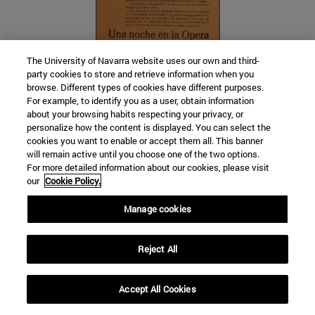
The University of Navarra website uses our own and third-
party cookies to store and retrieve information when you
browse. Different types of cookies have different purposes.
For example, to identify you as a user, obtain information
about your browsing habits respecting your privacy, or
Pasquín titulado: Todo hombre libre debe ingresar en la Columna
personalize how the content is displayed. You can select the
cookies you want to enable or accept them all. This banner
"Iberia", de la Federación Anarquista Ibérica
will remain active until you choose one of the two options.
For more detailed information about our cookies, please visit
our
Cookie Policy.
VER DETALLES
Manage cookies
Reject All
Accept All Cookies