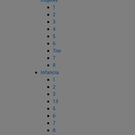
1
2
3
4
5
6
7no
7
8
Infancia
1
2
3
13
5
6
7
8