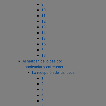
9
10
11
12
13
14
15
16
8
18
Al margen de lo básico:
concienciar y entretener
La recepción de las ideas
1
2
3
4
5