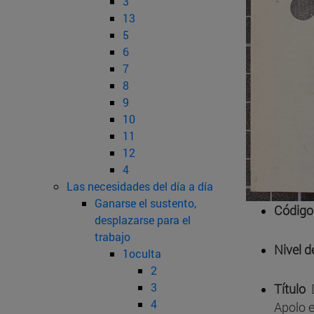
3
13
5
6
7
8
9
10
11
12
4
Las necesidades del día a día
Ganarse el sustento,
Código
desplazarse para el
trabajo
Nivel d
1oculta
2
3
Título
4
Apolo e