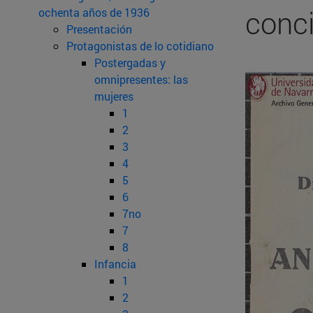
conci
ochenta años de 1936
Presentación
Protagonistas de lo cotidiano
Postergadas y
omnipresentes: las
mujeres
1
2
3
4
5
6
7no
7
8
Infancia
1
2