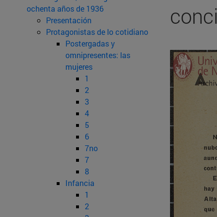
conci
ochenta años de 1936
Presentación
Protagonistas de lo cotidiano
Postergadas y
omnipresentes: las
mujeres
1
2
3
4
5
6
7no
7
8
Infancia
1
2