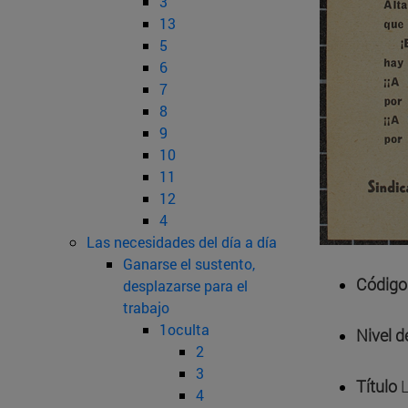
3
13
5
6
7
8
9
10
11
12
4
Las necesidades del día a día
Ganarse el sustento,
Código
desplazarse para el
trabajo
1oculta
Nivel d
2
3
Título
L
4