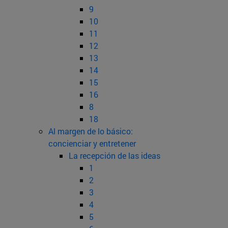
9
10
11
12
13
14
15
16
8
18
Al margen de lo básico:
concienciar y entretener
La recepción de las ideas
1
2
3
4
5