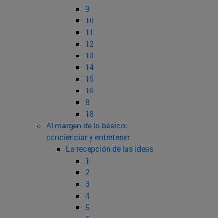
9
10
11
12
13
14
15
16
8
18
Al margen de lo básico:
concienciar y entretener
La recepción de las ideas
1
2
3
4
5