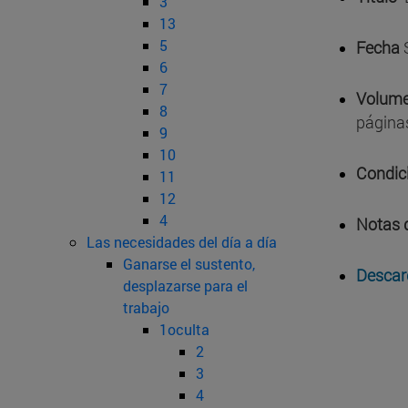
3
13
5
Fecha
S
6
7
Volume
8
página
9
10
Condic
11
12
4
Notas 
Las necesidades del día a día
Ganarse el sustento,
Descar
desplazarse para el
trabajo
1oculta
2
3
4