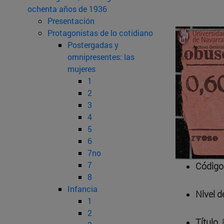
ochenta años de 1936
Presentación
Protagonistas de lo cotidiano
Postergadas y
omnipresentes: las
mujeres
1
2
3
4
5
6
7no
7
Código 
8
Infancia
Nivel d
1
2
Título
B