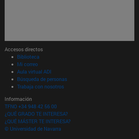
Accesos directos
(abre en nueva ventana)
Biblioteca
(abre en nueva ventana)
Mi correo
(abre en nueva ventana)
Aula virtual ADI
(abre en nueva ventana)
Búsqueda de personas
(abre en nueva ventana)
Trabaja con nosotros
Información
TFNO +34 948 42 56 00
¿QUÉ GRADO TE INTERESA?
¿QUÉ MÁSTER TE INTERESA?
© Universidad de Navarra