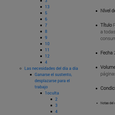
3
13
Nivel d
5
6
Título
P
7
8
a todas
9
consum
10
11
Fecha
12
4
Volume
Las necesidades del día a día
página
Ganarse el sustento,
desplazarse para el
trabajo
Condic
1oculta
2
Notas del 
3
4