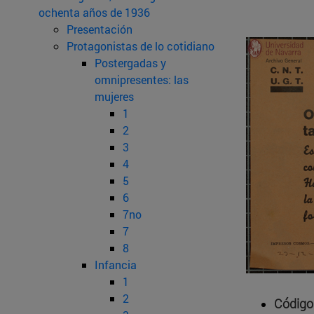
ochenta años de 1936
Presentación
Protagonistas de lo cotidiano
Postergadas y
omnipresentes: las
mujeres
1
2
3
4
5
6
7no
7
8
Infancia
1
2
Código