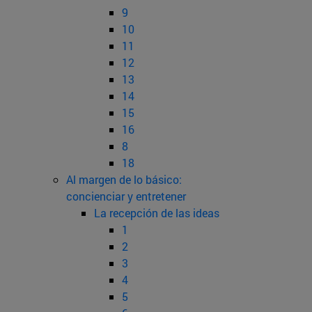
9
10
11
12
13
14
15
16
8
18
Al margen de lo básico:
concienciar y entretener
La recepción de las ideas
1
2
3
4
5